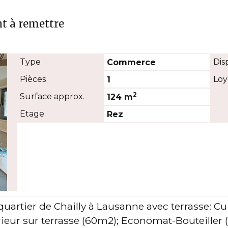
t à remettre
Type
Dis
Commerce
Pièces
Loy
1
2
Surface approx.
124 m
Etage
Rez
quartier de Chailly à Lausanne avec terrasse: C
xtérieur sur terrasse (60m2); Economat-Bouteiller