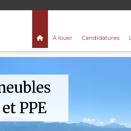
À louer
Candidatures
meubles
et PPE