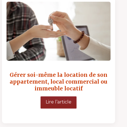
Gérer soi-même la location de son
appartement, local commercial ou
immeuble locatif
Lire l’article