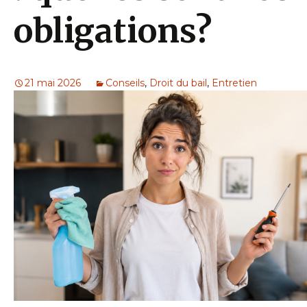
obligations?
21 mai 2026
Conseils
,
Droit du bail
,
Entretien