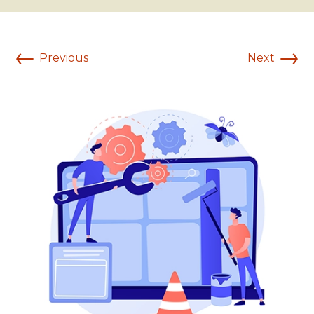
←
→
Previous
Next