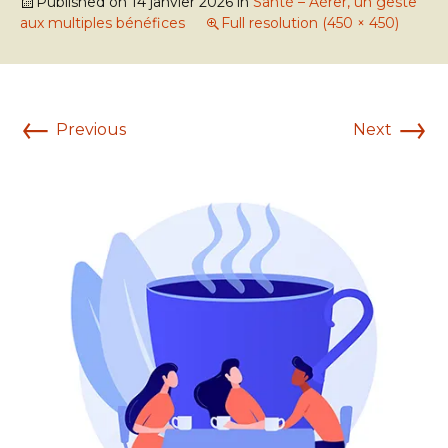
Published on
14 janvier 2026
in
Santé – Aérer, un geste
aux multiples bénéfices
Full resolution (450 × 450)
←
→
Previous
Next