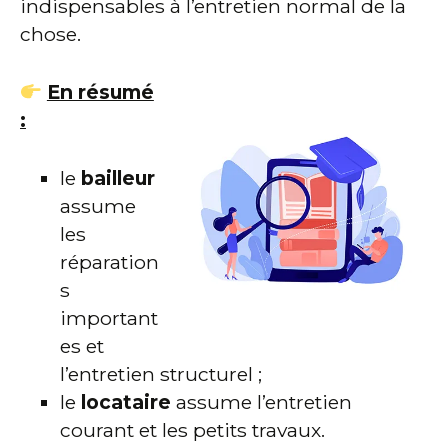
indispensables à l’entretien normal de la
chose.
En résumé
:
le
bailleur
assume
les
réparation
s
important
es et
l’entretien structurel ;
le
locataire
assume l’entretien
courant et les petits travaux.