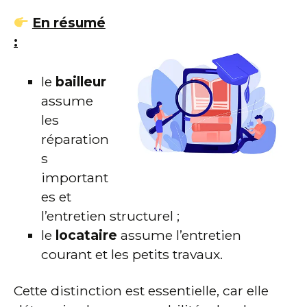
En résumé
:
le
bailleur
assume
les
réparation
s
important
es et
l’entretien structurel ;
le
locataire
assume l’entretien
courant et les petits travaux.
Cette distinction est essentielle, car elle